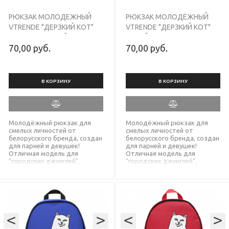
РЮКЗАК МОЛОДЕЖНЫЙ
РЮКЗАК МОЛОДЁЖНЫЙ
VTRENDE "ДЕРЗКИЙ КОТ"
VTRENDE "ДЕРЗКИЙ КОТ"
ТЕМНО-ЗЕЛЕНЫЙ
СИНИЙ
70,00 руб.
70,00 руб.
В КОРЗИНУ
В КОРЗИНУ
Молодёжный рюкзак для
Молодёжный рюкзак для
смелых личностей от
смелых личностей от
белорусского бренда, создан
белорусского бренда, создан
для парней и девушек!
для парней и девушек!
Отличная модель для
Отличная модель для
"городских джунглей",
"городских джунглей",
походов в магазин, в школу
походов в магазин, в школу
или в универ, для
или в универ, для
транспортировки вещей из
транспортировки вещей из
пункта А в пункт Б. Ваши
пункта А в пункт Б. Ваши
вещи будут защищены от
вещи будут защищены от
осадков, т.к. ткань у рюкзака
осадков, т.к. ткань у рюкзака
<
с водонепроницаемым PU
>
<
с водонепроницаемым PU
>
слоем. Мощные молнии
слоем. Мощные молнии