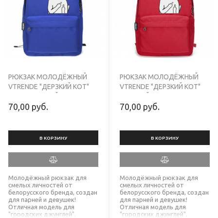
оснащены с двумя бегунками
оснащены с двумя бегунками
SBS для удобного открытия
SBS для удобного открытия
главного отдела с обеих
главного отдела с обеих
сторон. Прочный рюкзак
сторон. Прочный рюкзак
зелёного цвета с гарантией 8
синего цвета с гарантией 8
месяцев, в наличии!
месяцев, в наличии!
РЮКЗАК МОЛОДЁЖНЫЙ
РЮКЗАК МОЛОДЁЖНЫЙ
VTRENDE "ДЕРЗКИЙ КОТ"
VTRENDE "ДЕРЗКИЙ КОТ"
СВЕТЛО-СИНИЙ
КРАСНЫЙ
70,00 руб.
70,00 руб.
В КОРЗИНУ
В КОРЗИНУ
Молодёжный рюкзак для
Молодёжный рюкзак для
смелых личностей от
смелых личностей от
белорусского бренда, создан
белорусского бренда, создан
для парней и девушек!
для парней и девушек!
Отличная модель для
Отличная модель для
"городских джунглей",
"городских джунглей",