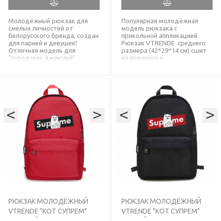
Молодёжный рюкзак для
Популярная молодёжная
смелых личностей от
модель рюкзака с
белорусского бренда, создан
прикольной аппликацией.
для парней и девушек!
Рюкзак VTRENDE среднего
Отличная модель для
размера (42*29*14 см) сшит
"городских джунглей",
из прочного и
походов в магазин, в школу
водонепроницаемого
или в универ, для
корейского текстиля,
транспортировки вещей из
выдерживает большие
пункта А в пункт Б. Ваши
нагрузки, а надёжные молнии
вещи будут защищены от
SBS не подведут Вас. Модель
осадков, т.к. ткань у рюкзака
универсальна и подойдёт
<
с водонепроницаемым PU
>
<
для парней и девушек
>
слоем. Мощные молнии
любого возраста и для
оснащены с двумя бегунками
любых целей.
SBS для удобного открытия
главного отдела с обеих
сторон. Прочный рюкзак
чёрного цвета с гарантией 8
месяцев, в наличии!
РЮКЗАК МОЛОДЁЖНЫЙ
РЮКЗАК МОЛОДЁЖНЫЙ
VTRENDE "КОТ СУПРЕМ"
VTRENDE "КОТ СУПРЕМ"