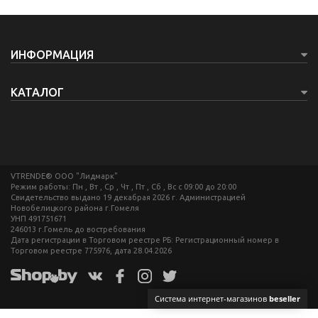
универсальна и подойдёт
универсальна и подойдёт
для парней и девушек
для парней и девушек
любого возраста и для
любого возраста и для
любых целей.
любых целей.
ИНФОРМАЦИЯ
КАТАЛОГ
VTRENDE® ООО "Лидмарк"
Режим работы: Пн , Вт , Ср , Чт , Пт , Сб , Вс c 09:00 до 20:00
Свидетельство выдано 19 декабрая 2026 г. Администрацией
Новобелицкого района г.Гомеля
УНП 491751671
246013 г.Гомель до востребования
Дата регистрации в Торговом реестре РБ: Регистрационный номер в
Торговом реестре 775976, дата 28.04.2026
Система интернет-магазинов
beseller