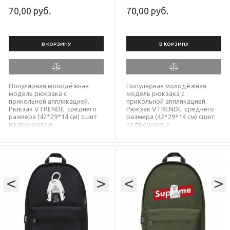
КРАСНЫЙ
ЧЕРНЫЙ
70,00 руб.
70,00 руб.
В КОРЗИНУ
В КОРЗИНУ
Популярная молодёжная
Популярная молодёжная
модель рюкзака с
модель рюкзака с
прикольной аппликацией.
прикольной аппликацией.
Рюкзак VTRENDE среднего
Рюкзак VTRENDE среднего
размера (42*29*14 см) сшит
размера (42*29*14 см) сшит
из прочного и
из прочного и
водонепроницаемого
водонепроницаемого
корейского текстиля,
корейского текстиля,
выдерживает большие
выдерживает большие
нагрузки, а надёжные молнии
нагрузки, а надёжные молнии
SBS не подведут Вас. Модель
SBS не подведут Вас. Модель
универсальна и подойдёт
универсальна и подойдёт
<
для парней и девушек
>
<
для парней и девушек
>
любого возраста и для
любого возраста и для
любых целей.
любых целей.