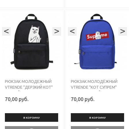
походов в магазин, в школу
походов в магазин, в школу
или в универ, для
или в универ, для
транспортировки вещей из
транспортировки вещей из
пункта А в пункт Б. Ваши
пункта А в пункт Б. Ваши
вещи будут защищены от
вещи будут защищены от
осадков, т.к. ткань у рюкзака
осадков, т.к. ткань у рюкзака
<
с водонепроницаемым PU
>
<
с водонепроницаемым PU
>
слоем. Мощные молнии
слоем. Мощные молнии
оснащены с двумя бегунками
оснащены с двумя бегунками
SBS для удобного открытия
SBS для удобного открытия
главного отдела с обеих
главного отдела с обеих
сторон. Прочный рюкзак
сторон. Прочный рюкзак
светло-синего цвета с
красного цвета с гарантией 8
гарантией 8 месяцев, в
месяцев, в наличии!
наличии!
РЮКЗАК МОЛОДЕЖНЫЙ
РЮКЗАК МОЛОДЁЖНЫЙ
VTRENDE "ДЕРЗКИЙ КОТ"
VTRENDE "КОТ СУПРЕМ"
ЧЕРНЫЙ
СВЕТЛО-СИНИЙ
70,00 руб.
70,00 руб.
В КОРЗИНУ
В КОРЗИНУ