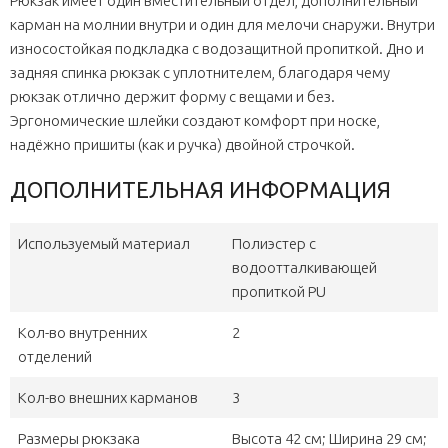
Рюкзак имеет один вместительный отдел, дополнительный
карман на молнии внутри и один для мелочи снаружи. Внутри
износостойкая подкладка с водозащитной пропиткой. Дно и
задняя спинка рюкзак с уплотнителем, благодаря чему
рюкзак отлично держит форму с вещами и без.
Эргономические шлейки создают комфорт при носке,
надёжно пришиты (как и ручка) двойной строчкой.
ДОПОЛНИТЕЛЬНАЯ ИНФОРМАЦИЯ
Используемый материал
Полиэстер с
водоотталкивающей
пропиткой PU
Кол-во внутренних
2
отделений
Кол-во внешних карманов
3
Размеры рюкзака
Высота 42 см; Ширина 29 см;