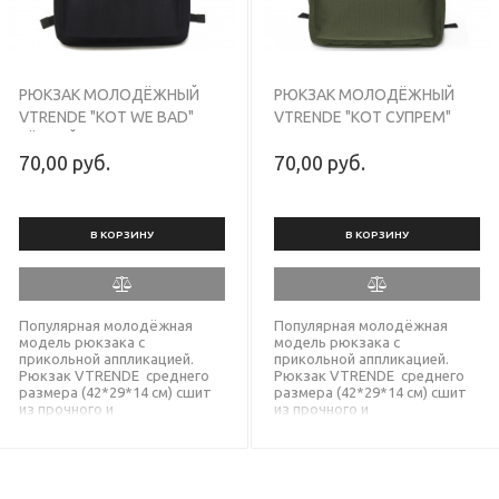
РЮКЗАК МОЛОДЁЖНЫЙ
РЮКЗАК МОЛОДЁЖНЫЙ
VTRENDE "КОТ WE BAD"
VTRENDE "КОТ СУПРЕМ"
ЧЁРНЫЙ
ХАКИ
70,00 руб.
70,00 руб.
В КОРЗИНУ
В КОРЗИНУ
Популярная молодёжная
Популярная молодёжная
модель рюкзака с
модель рюкзака с
прикольной аппликацией.
прикольной аппликацией.
Рюкзак VTRENDE среднего
Рюкзак VTRENDE среднего
размера (42*29*14 см) сшит
размера (42*29*14 см) сшит
из прочного и
из прочного и
водонепроницаемого
водонепроницаемого
корейского текстиля,
корейского текстиля,
выдерживает большие
выдерживает большие
нагрузки, а надёжные молнии
нагрузки, а надёжные молнии
SBS не подведут Вас. Модель
SBS не подведут Вас. Модель