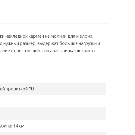
ужи накладной карман на молнии для мелочи.
од нужный размер, выдержат большие нагрузки и
ие от веса вещей, стеганая спинка рюкзака с
ей пропиткой PU
убина: 14 см