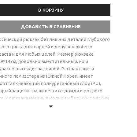
В КОРЗИНУ
>
ссический рюкзак без лишних деталей глубокого
ного цвета для парней и девушек любого
раста и для любых целей. Размер рюкзака
29*14 см, довольно вместительный, но и
уратно выглядит за спиной. Рюкзак сшит и
чного полиэстера из Южной Кореи, имеет
оотталкивающий полиуретановый слой (PU),
орый защитит ваши вещи от дождя и мокрого
га. У рюкзака мощные молнии и бегунки с мягким
ом от фирмы SBS - признанный мировой бренд,
орый не подводит. Гарантия на данный рюкзак 8
яцев, в наличии!