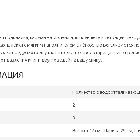
ая подкладка, карман на молнии для планшета и тетрадей, снар
ках, шлейки с мягким наполнителем с лёгкостью регулируются п
зака предусмотрен уплотнитель, что предотвращает его провисан
т давления книг и других вещей на вашу спину.
МАЦИЯ
Полиэстер с водоотталкивающ
2
3
Высота 42 см; Ширина 29 см; Гл