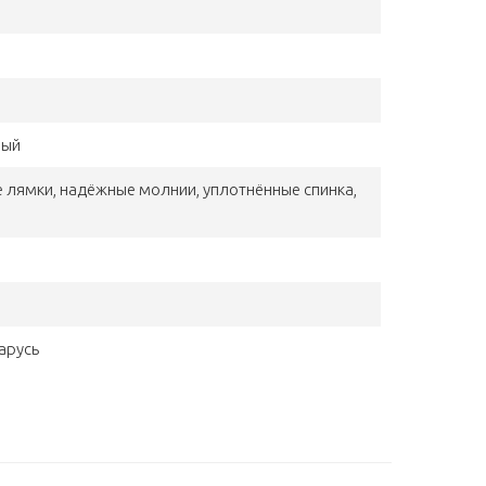
ный
е лямки, надёжные молнии, уплотнённые спинка,
арусь