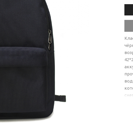
Кла
чёр
воз
42*
акк
про
вод
кот
сне
ход
кот
мес